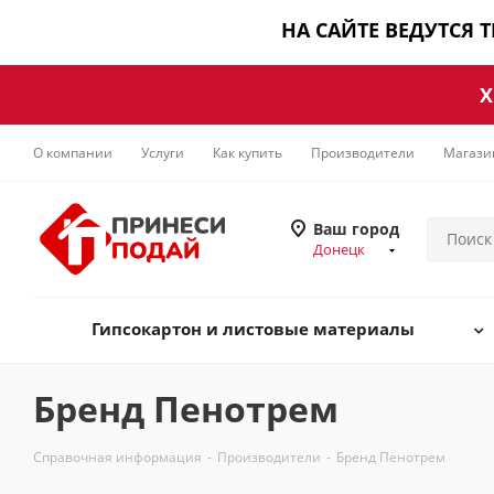
НА САЙТЕ ВЕДУТСЯ 
Х
О компании
Услуги
Как купить
Производители
Магази
Ваш город
Донецк
Гипсокартон и листовые материалы
Бренд Пенотрем
Справочная информация
-
Производители
-
Бренд Пенотрем