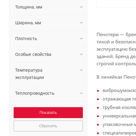
Толщина, мм
Ширина, мм
Пенотерм — брен
Плотность
тихой и безопас
эксплуатацию без
Особые свойства
зданий. Бренд де
строгий контроль
Температура
В линейках Пено
эксплуатации
виброшумоизо
Теплопроводность
отражающая те
трубная изоля
универсальная
упаковочные м
Сбросить
специализиров