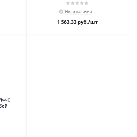
Нет в наличии
1 563.33
руб.
/шт
ЛФ-С
убой