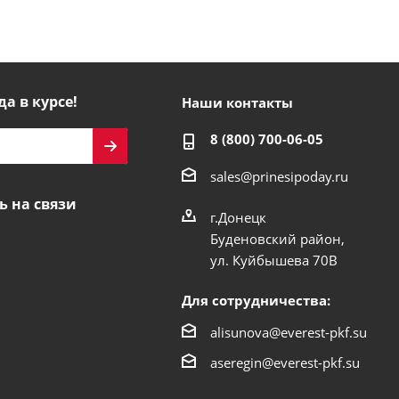
да в курсе!
Наши контакты
8 (800) 700-06-05
sales@prinesipoday.ru
ь на связи
г.Донецк
Буденовский район,
ул. Куйбышева 70В
Для сотрудничества:
alisunova@everest-pkf.su
aseregin@everest-pkf.su