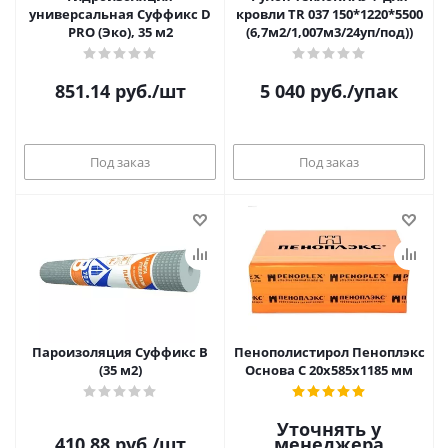
универсальная Суффикс D
кровли TR 037 150*1220*5500
PRO (Эко), 35 м2
(6,7м2/1,007м3/24уп/под))
851.14
руб.
/шт
5 040
руб.
/упак
Под заказ
Под заказ
Пароизоляция Суффикс В
Пенополистирол Пеноплэкс
(35 м2)
Основа С 20х585х1185 мм
Уточнять у
410.88
руб.
/шт
менеджера