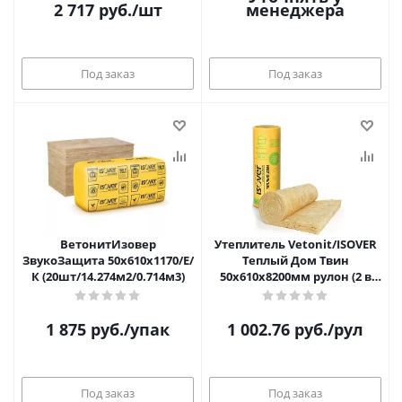
2 717
руб.
/шт
менеджера
Под заказ
Под заказ
ВетонитИзовер
Утеплитель Vetonit/ISOVER
ЗвукоЗащита 50х610х1170/Е/
Теплый Дом Твин
К (20шт/14.274м2/0.714м3)
50х610х8200мм рулон (2 в
рул/10м2/0,5м3)
1 875
руб.
/упак
1 002.76
руб.
/рул
Под заказ
Под заказ