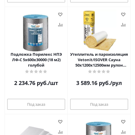
Подложка Порилекс НПЭ
Утеплитель и пароизоляция
ЛФ-С 5х600х30000 (18 м2)
Vetonit/ISOVER Сауна
голубой
50х1200х12500мм рулон
(1шт/15м2/0,75м3)
2 234.76
руб.
/шт
3 589.16
руб.
/рул
Под заказ
Под заказ