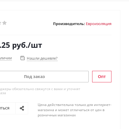
Производитель:
Евроизоляция
.25
руб.
/шт
аличии
Нашли дешевле?
Под заказ
Опт
жеры обязательно свяжутся с вами и уточнят
каза
Цена действительна только для интернет-
иться
магазина и может отличаться от цен в
розничных магазинах