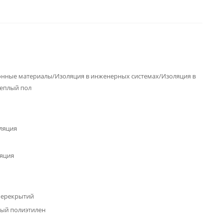
нные материалы/Изоляция в инженерных системах/Изоляция в
теплый пол
ляция
яция
перекрытий
ый полиэтилен