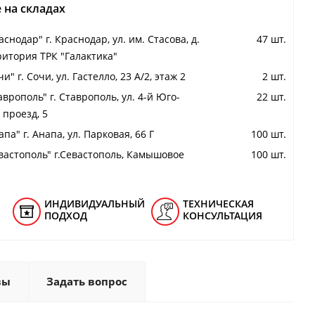
 на складах
снодар" г. Краснодар, ул. им. Стасова, д.
47 шт.
ритория ТРК "Галактика"
и" г. Сочи, ул. Гастелло, 23 А/2, этаж 2
2 шт.
аврополь" г. Ставрополь, ул. 4-й Юго-
22 шт.
проезд, 5
па" г. Анапа, ул. Парковая, 66 Г
100 шт.
вастополь" г.Севастополь, Камышовое
100 шт.
ИНДИВИДУАЛЬНЫЙ
ТЕХНИЧЕСКАЯ
ПОДХОД
КОНСУЛЬТАЦИЯ
вы
Задать вопрос