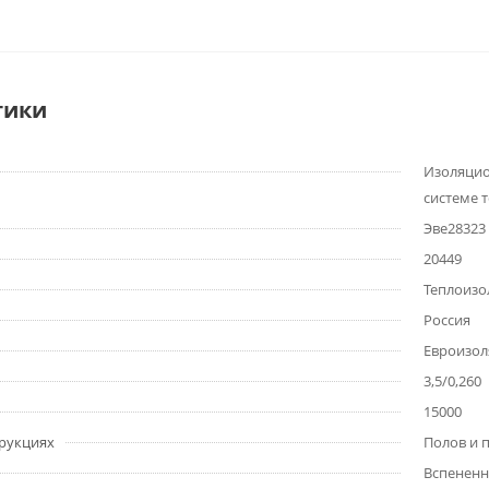
тики
Изоляцио
системе 
Эве28323
20449
Теплоизо
Россия
Евроизол
3,5/0,260
15000
рукциях
Полов и 
Вспененн