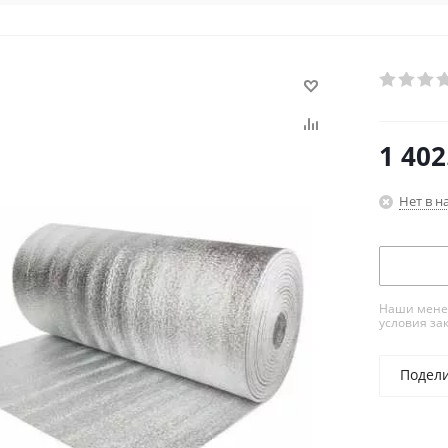
1 402
Нет в н
Наши менед
условия за
Подел