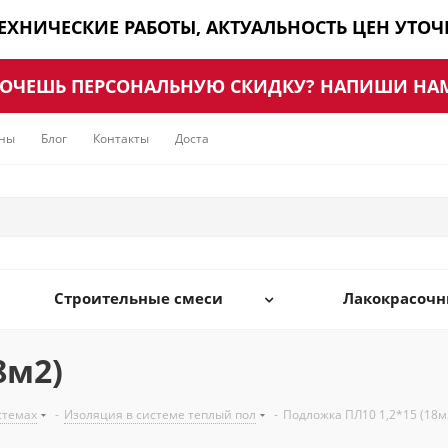
ТЕХНИЧЕСКИЕ РАБОТЫ, АКТУАЛЬНОСТЬ ЦЕН УТО
ОЧЕШЬ ПЕРСОНАЛЬНУЮ СКИДКУ? НАПИШИ НА
ны
Блог
Контакты
Доставка
Строительные смеси
Лакокрасоч
8м2)
стемах
-
Изоляция в системе теплый пол
-
Подложка ПЛ10 1,2*15 (18м